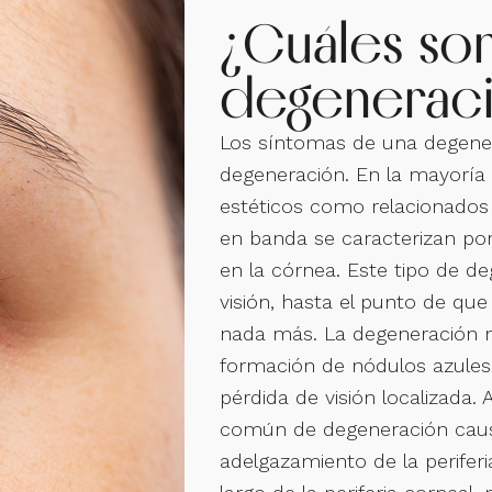
¿Cuáles son
degeneraci
Los síntomas de una degener
degeneración. En la mayoría
estéticos como relacionados 
en banda se caracterizan por
en la córnea. Este tipo de d
visión, hasta el punto de que
nada más. La degeneración n
formación de nódulos azules
pérdida de visión localizada.
común de degeneración caus
adelgazamiento de la periferi