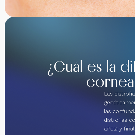
¿Cuál es la d
corneal
Las distrof
genéticamen
las confund
distrofias c
años) y fina