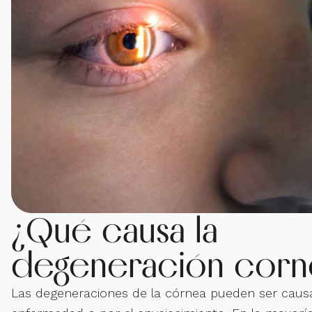
¿Qué causa la
degeneración corn
Las degeneraciones de la córnea pueden ser caus