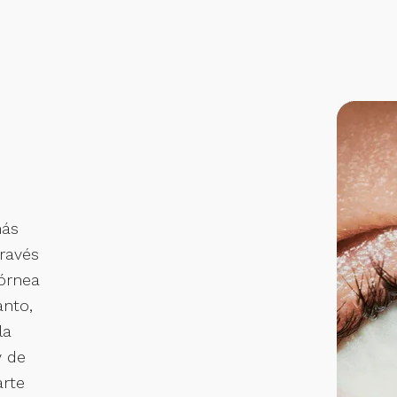
más
través
córnea
anto,
la
y de
arte