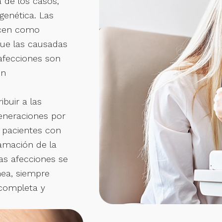
 de los casos,
genética. Las
ocen como
que las causadas
afecciones son
on
buir a las
eneraciones por
 pacientes con
flamación de la
as afecciones se
nea, siempre
 completa y