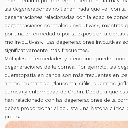
enfermedad o por el envejecimiento. En la mayoría
las degeneraciones no tienen nada que ver con la 
degeneraciones relacionadas con la edad se con
degeneraciones corneales «involutivas», mientras 
por una enfermedad o por la exposición a ciertas 
«no involutivas». Las degeneraciones involutivas s
significativamente más frecuentes.
Múltiples enfermedades y afecciones pueden contri
degeneraciones de la córnea. Por ejemplo, las deg
queratopatía en banda son más frecuentes en los
artritis reumatoide, glaucoma, sífilis, queratitis (in
córnea) y enfermedad de Crohn. Debido a que est
han relacionado con las degeneraciones de la cór
debes proporcionar al oculista una historia clínica
precisa.