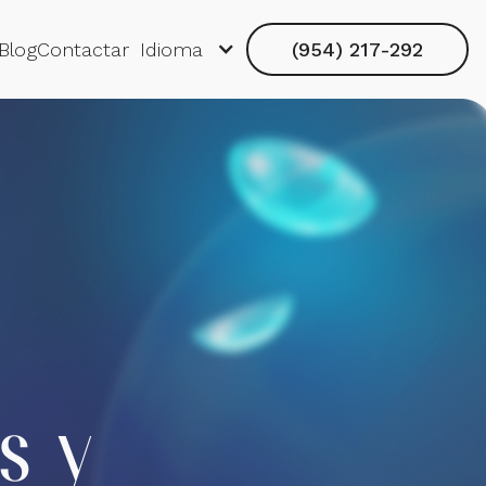
Blog
Contactar
Idioma
(954) 217-292
s y