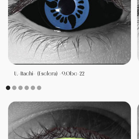
U.-Itachi- (Esclera) -9.0bc-22