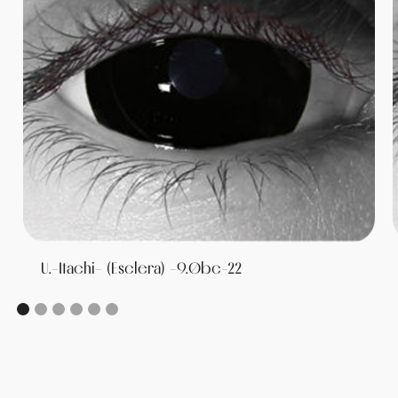
U.-Itachi- (Esclera) -9.0bc-22