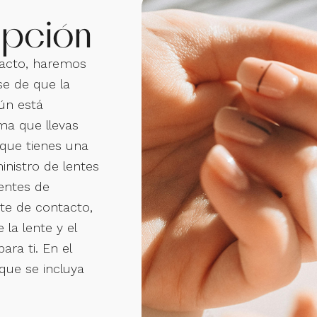
ipción
ntacto, haremos
e de que la
ún está
rma que llevas
 que tienes una
inistro de lentes
entes de
nte de contacto,
 la lente y el
ra ti. En el
que se incluya