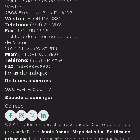
Instituto de lentes de contacto
Weston
2863 Executive Park Dr. #103
Weston
, FLORIDA 3331
Teléfono:
(954) 217-292
Fax:
954-316-2929
Instituto de lentes de contacto
de Miami
2627 NE 203rd St. #116
Miami
, FLORIDA 33180
Teléfono:
(305) 814-229
Fax:
786-565-3600
Horas de trabajo:
De lunes a viernes:
9:00 A.M. A 5:00 P.M.
Sábado a domingo:
Cerrado
©2024 Todos los derechos reservados.
Diseño y desarrollo
por Jamie Danae
Jamie Danae
|
Mapa del sitio
|
Política de
privacidad
| La información disponible en este sitio web se